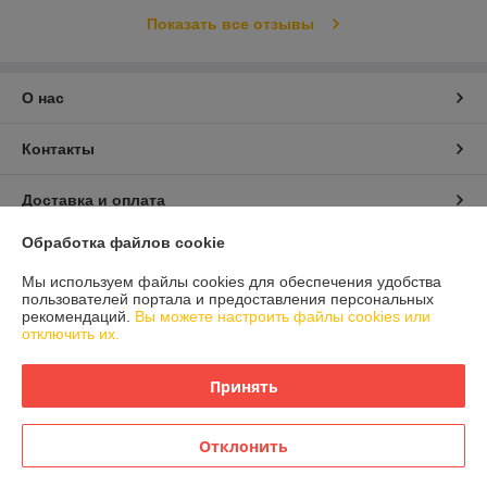
Показать все отзывы
О нас
Контакты
Доставка и оплата
Обработка файлов cookie
График работы
Мы используем файлы cookies для обеспечения удобства
пользователей портала и предоставления персональных
Полная версия сайта
рекомендаций.
Вы можете настроить файлы cookies или
отключить их.
Политика обработки cookies
Принять
Сайт создан на платформе Deal.by
Отклонить