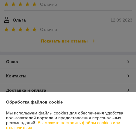
Отлично
Ольга
12.09.2023
Отлично
Показать все отзывы
О нас
Контакты
Доставка и оплата
Обработка файлов cookie
График работы
Мы используем файлы cookies для обеспечения удобства
пользователей портала и предоставления персональных
Полная версия сайта
рекомендаций.
Вы можете настроить файлы cookies или
отключить их.
Политика обработки cookies