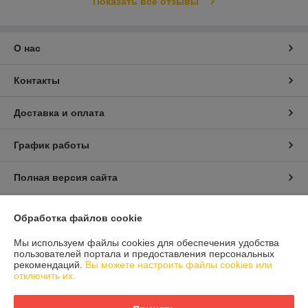
Показать все отзывы
О нас
Контакты
Доставка и оплата
График работы
Полная версия сайта
Политика обработки cookies
Обработка файлов cookie
Сайт создан на платформе Deal.by
Мы используем файлы cookies для обеспечения удобства
пользователей портала и предоставления персональных
рекомендаций.
Вы можете настроить файлы cookies или
отключить их.